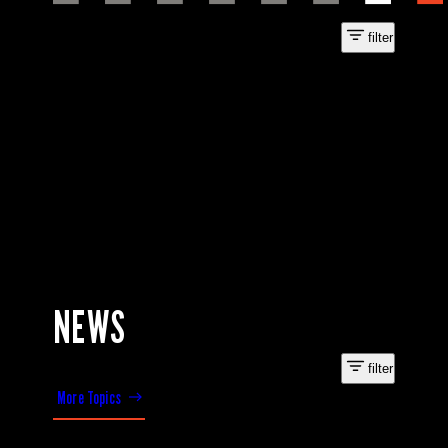
filter
NEWS
filter
More Topics