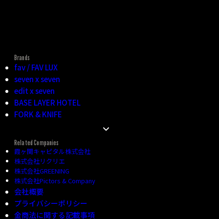
Brands
fav / FAV LUX
seven x seven
edit x seven
BASE LAYER HOTEL
FORK & KNIFE
FHG HOTELS ニュース
FHG HOTELS 宿泊者プライバシーポリシー
Related Companies
霞ヶ関キャピタル株式会社
FHG HOTELS 宿泊約款
株式会社リクリエ
FHG 会員プログラム
株式会社GREENING
-会員規約
株式会社Pictors & Company
FHG HOTELS 利用規則
会社概要
宿泊における特定商取引法に基づく表記
プライバシーポリシー
金商法に関する記載事項