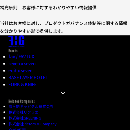
補充原則 お客様に対するわかりやすい情報提供
当社はお客様に対し、プロダクトガバナンス体制等に関する情報
を分かりやすい形で提供します。
Brands
fav / FAV LUX
seven x seven
edit x seven
BASE LAYER HOTEL
FORK & KNIFE
FHG HOTELS ニュース
FHG HOTELS 宿泊者プライバシーポリシー
Related Companies
霞ヶ関キャピタル株式会社
FHG HOTELS 宿泊約款
株式会社リクリエ
FHG 会員プログラム
株式会社GREENING
-会員規約
株式会社Pictors & Company
FHG HOTELS 利用規則